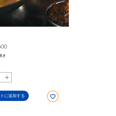
価
600
格
抜き
トに追加する