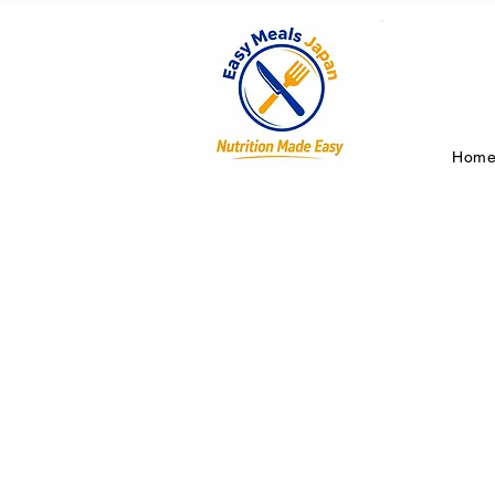
Hom
日本No.
きサービ
準備不要、後片付け
から食卓まで5分以