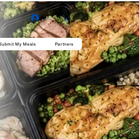
ログイン
Submit My Meals
Partners