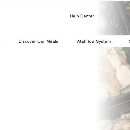
Help Center
e
Discover Our Meals
VitalFlow System
1の洋食作り置
ス
不要、手間いらず。冷蔵庫
内。食事の準備が簡単にな