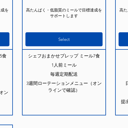
達成を
高たんぱく・低脂質のミールで目標達成を
高た
サポートします
Select
5食
シェフおまかせプレップ ミール7食
1人前ミール
毎週定期配送
3週間ローテーションメニュー（オン
ラインで確認）
オン
提