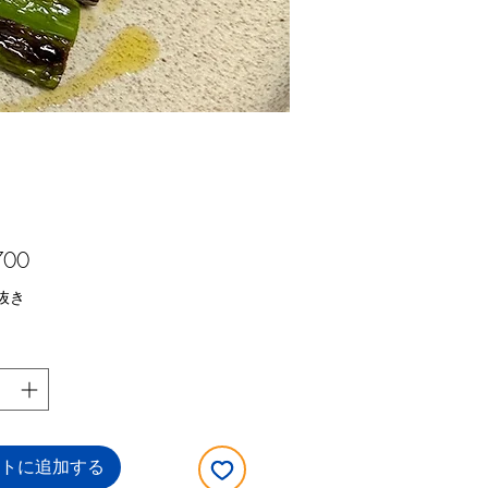
価
700
格
抜き
トに追加する