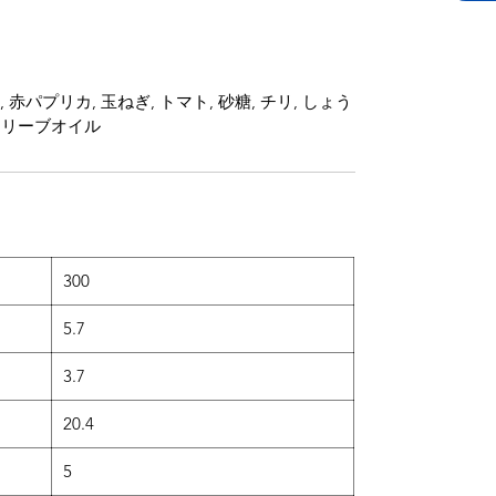
 赤パプリカ, 玉ねぎ, トマト, 砂糖, チリ, しょう
ャノリーブオイル
）
300
5.7
3.7
20.4
5