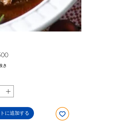
価
500
格
抜き
トに追加する