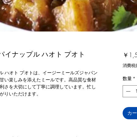
 パイナップル ハオト プオト
￥1,
消費税
プル ハオト プオトは、イージーミールズジャパン
数量
*
甘い楽しみを添えたミールです。高品質な食材
利さを大切にして丁寧に調理しています。忙し
がりいただけます。
カー