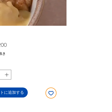
価
200
格
抜き
トに追加する