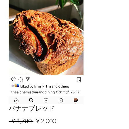
バナナブレッド
通
セ
 ￥3,780 
￥2,000