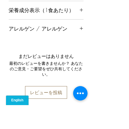
砂糖, 小麦粉, バター, 卵, バナナ, ヨー
栄養成分表示（1食あたり）
グルト, 塩, こしょう, シナモン
カロリー
未定
アレルゲン / アレルゲン
脂質（グラム）
（日本における必須アレルゲン）小
麦、卵、乳成分を含みます。また、バ
飽和脂肪酸（グラム）
ナナも含まれています。
まだレビューはありません
表示義務のあるアレルゲン：小麦、
炭水化物（グラム）
最初のレビューを書きませんか？ あなた
卵、乳成分が含まれます。その他：バ
のご意見・ご要望をぜひ共有してくださ
ナナを含みます。
い。
食物繊維（グラム）
たんぱく質（グラム）
レビューを投稿
食塩相当量（ミリグラム）