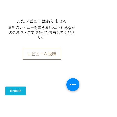
脂質（グラム）
12.2
記載されている原材料に基づくと、日
本の9大必須アレルゲンは含まれてい
飽和脂肪酸（グラム）
ません。牛肉を含みます。
まだレビューはありません
原材料表示上、日本の表示義務対象ア
炭水化物（グラム）
26.8
最初のレビューを書きませんか？ あなた
レルゲン（9品目）は含まれていませ
のご意見・ご要望をぜひ共有してくださ
ん。その他：牛肉を含みます。
い。
食物繊維（グラム）
6.5
たんぱく質（グラム）
50.9
レビューを投稿
食塩相当量（ミリグラム）
100