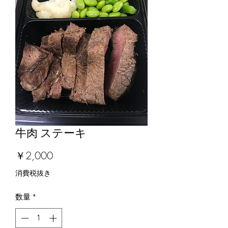
牛肉 ステーキ
価
￥2,000
格
消費税抜き
数量
*