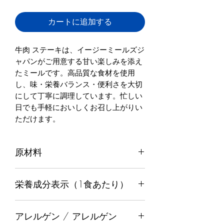
カートに追加する
牛肉 ステーキは、イージーミールズジ
ャパンがご用意する甘い楽しみを添え
たミールです。高品質な食材を使用
し、味・栄養バランス・便利さを大切
にして丁寧に調理しています。忙しい
日でも手軽においしくお召し上がりい
ただけます。
原材料
牛肉, 枝豆, ブロッコリー, カリフラワ
栄養成分表示（1食あたり）
ー, さつまいも, 塩, こしょう, キャノリ
ーブオイル
カロリー
394
アレルゲン / アレルゲン