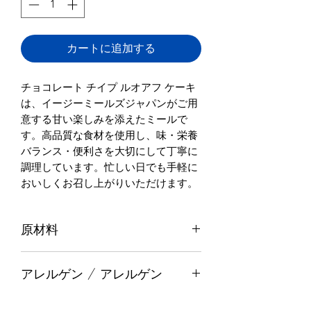
カートに追加する
チョコレート チイプ ルオアフ ケーキ
は、イージーミールズジャパンがご用
意する甘い楽しみを添えたミールで
す。高品質な食材を使用し、味・栄養
バランス・便利さを大切にして丁寧に
調理しています。忙しい日でも手軽に
おいしくお召し上がりいただけます。
原材料
小麦粉, バター, 卵, 砂糖, ミルク, サワ
アレルゲン / アレルゲン
ー クリーム, チョコレート チイプス,
バニラ
（日本における必須アレルゲン）小