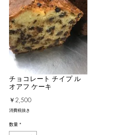
チョコレート チイプ ル
オアフ ケーキ
価
￥2,500
格
消費税抜き
数量
*