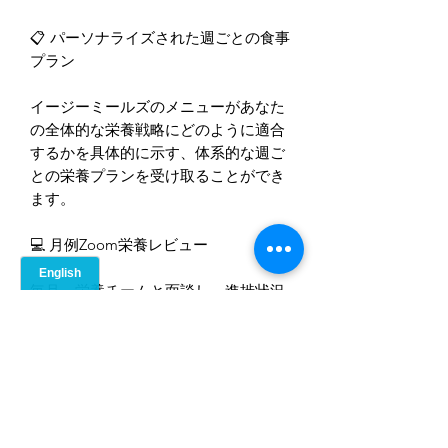
📋 パーソナライズされた週ごとの食事
プラン
イージーミールズのメニューがあなた
の全体的な栄養戦略にどのように適合
するかを具体的に示す、体系的な週ご
との栄養プランを受け取ることができ
ます。
💻 月例Zoom栄養レビュー
毎月、栄養チームと面談し、進捗状況
を確認したり、課題について話し合っ
たり、目標達成に向けて順調に進める
よう調整したりしましょう。
💬継続的な説明責任サポート