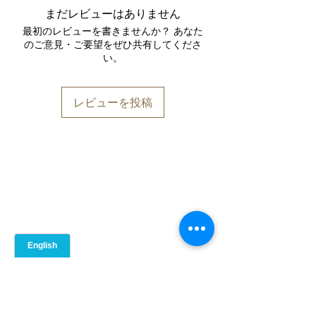
います。
まだレビューはありません
表示義務のあるアレルゲン：乳成分を
炭水化物（グラム）
8
最初のレビューを書きませんか？ あなた
含みます。その他：牛肉を含みます。
のご意見・ご要望をぜひ共有してくださ
い。
食物繊維（グラム）
3
たんぱく質（グラム）
39
レビューを投稿
食塩相当量（ミリグラム）
100