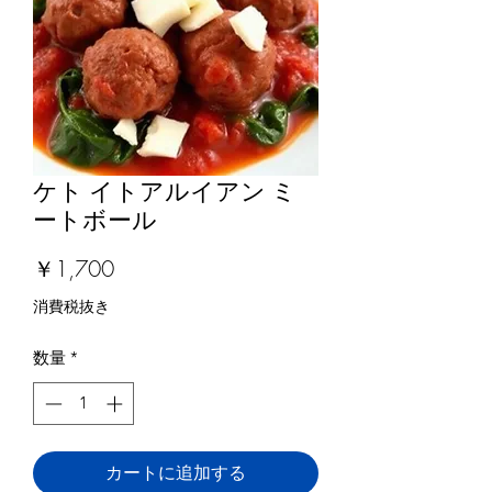
ケト イトアルイアン ミ
ートボール
価
￥1,700
格
消費税抜き
数量
*
カートに追加する