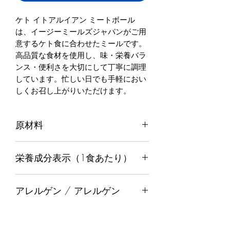
ケト イトアルイアン ミートボール
は、イージーミールズジャパンがご用
意するケト食に合わせたミールです。
高品質な食材を使用し、味・栄養バラ
ンス・便利さを大切にして丁寧に調理
しています。忙しい日でも手軽におい
しくお召し上がりいただけます。
原材料
牛肉、トマト、ほうれん草、パルメザ
栄養成分表示（1食あたり）
ン、ムオズアーエルルア、パセリ、玉
ねぎ パウダー、にんにく パウダー、
バジル、オレガノ、キャノリーブオイ
カロリー
628
アレルゲン / アレルゲン
ル、塩、こしょう
脂質（グラム）
49
（日本における必須アレルゲン）乳成
分を含みます。また、牛肉も含まれて
飽和脂肪酸（グラム）