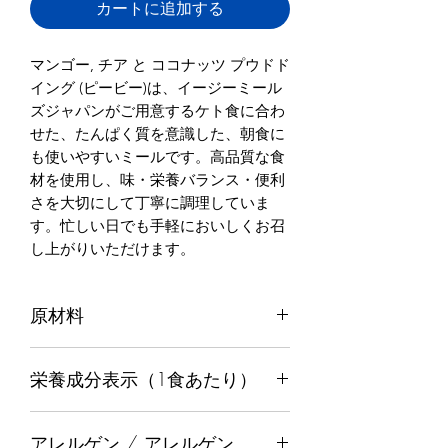
カートに追加する
マンゴー, チア と ココナッツ プウドド
イング (ピービー)は、イージーミール
ズジャパンがご用意するケト食に合わ
せた、たんぱく質を意識した、朝食に
も使いやすいミールです。高品質な食
材を使用し、味・栄養バランス・便利
さを大切にして丁寧に調理していま
す。忙しい日でも手軽においしくお召
し上がりいただけます。
原材料
ホエイ たんぱく質, ココナッツミルク,
栄養成分表示（1食あたり）
チア 種子, マンゴー, ステビア, ココナ
ッツ
カロリー
760
アレルゲン / アレルゲン