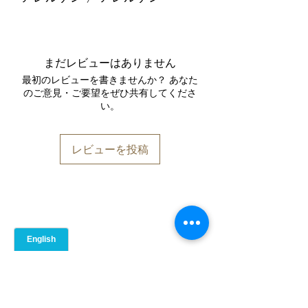
脂質（グラム）
48
（日本では必須アレルゲンとして）乳
成分を含みます。
飽和脂肪酸（グラム）
28
表示義務のあるアレルゲン：乳成分を
まだレビューはありません
含みます。
炭水化物（グラム）
30
最初のレビューを書きませんか？ あなた
のご意見・ご要望をぜひ共有してくださ
い。
食物繊維（グラム）
18
たんぱく質（グラム）
46
レビューを投稿
食塩相当量（ミリグラム）
48