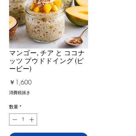
マンゴー, チア と ココナ
ッツ プウドドイング (ピ
ービー)
価
￥1,600
格
消費税抜き
数量
*