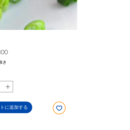
価
300
格
抜き
トに追加する