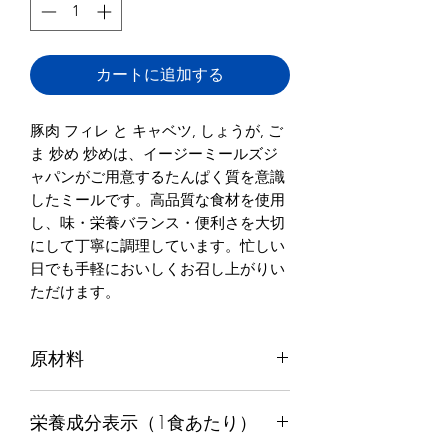
カートに追加する
豚肉 フィレ と キャベツ, しょうが, ご
ま 炒め 炒めは、イージーミールズジ
ャパンがご用意するたんぱく質を意識
したミールです。高品質な食材を使用
し、味・栄養バランス・便利さを大切
にして丁寧に調理しています。忙しい
日でも手軽においしくお召し上がりい
ただけます。
原材料
豚肉, キャベツ, アジア風 青菜, にんに
栄養成分表示（1食あたり）
く, しょうが, ごま 油, 塩, こしょう, チ
リ