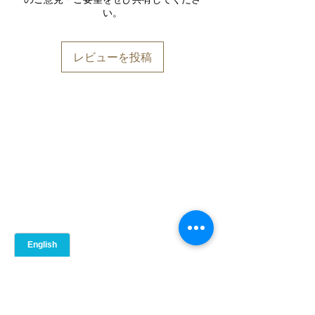
い。
食物繊維（グラム）
7.7
たんぱく質（グラム）
12.8
レビューを投稿
食塩相当量（ミリグラム）
565