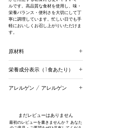
ルです。高品質な食材を使用し、味・
栄養バランス・便利さを大切にして丁
寧に調理しています。忙しい日でも手
軽においしくお召し上がりいただけま
す。
原材料
トマト, 白いんげん豆, にんじん, セロ
栄養成分表示（1食あたり）
リ, 玉ねぎ, 卵, ケール, にんにく, 塩, こ
しょう, チリ, クミン, スパイス, キャノ
リーブオイル
カロリー
184
アレルゲン / アレルゲン
脂質（グラム）
5.5
（日本では必須アレルゲンとして）卵
を含みます。
飽和脂肪酸（グラム）
1.5
表示義務のあるアレルゲン：卵を含み
まだレビューはありません
ます。
炭水化物（グラム）
19.4
最初のレビューを書きませんか？ あなた
のご意見・ご要望をぜひ共有してくださ